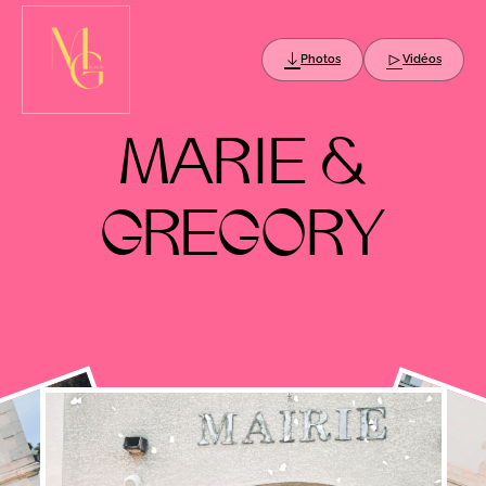
Photos
Vidéos
M
A
R
I
E
&
G
R
E
G
O
R
Y